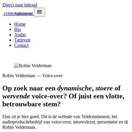
Direct naar inhoud
velder
tainment
Home
Bio
Audio
Tarieven
Contact
Robin Velderman — Voice-over
Op zoek naar een
dynamische
,
stoere
of
wervende
voice‑over? Of juist een vlotte,
betrouwbare stem?
Dan zit je hier goed. Dit is de website van Veldertainment, het
audioproductiebedrijf van voice-over, nieuwslezer, presentator en dj
Robin Velderman.